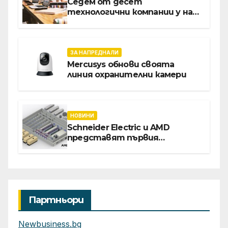
Седем от десет
технологични компании у нас
предлагат хибридна работа
ЗА НАПРЕДНАЛИ
Mercusys обнови своята
линия охранителни камери
НОВИНИ
Schneider Electric и AMD
представят първия
референтен дизайн на
платформата Helios за
ускорено изграждане на
фабрики за ИИ
Партньори
Newbusiness.bg