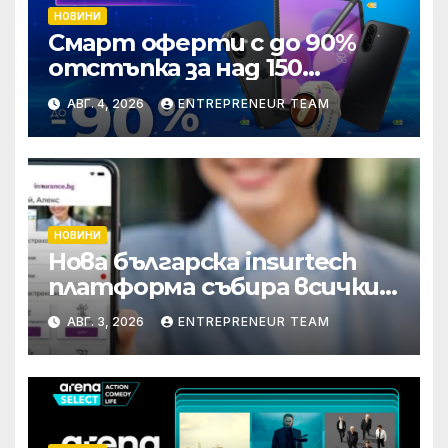
НОВИНИ
Смарт оферти с до 90%
отстъпка за над 150
устройства от Vivacom
АВГ. 4, 2026
ENTREPRENEUR TEAM
през август
НОВИНИ
Нова българска insurtech
платформа събира всички
застраховки на едно място
АВГ. 3, 2026
ENTREPRENEUR TEAM