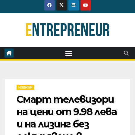
Skip
to
content
НОВИНИ
Смарт телевизори
на цени от 9.98 лева
и на лизинг без