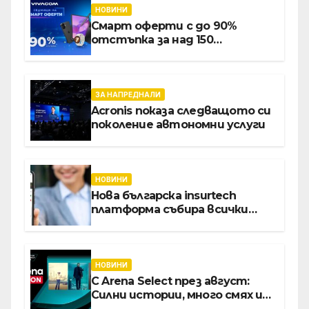
НОВИНИ
Смарт оферти с до 90%
отстъпка за над 150
устройства от Vivacom през
август
ЗА НАПРЕДНАЛИ
Acronis показа следващото си
поколение автономни услуги
НОВИНИ
Нова българска insurtech
платформа събира всички
застраховки на едно място
НОВИНИ
С Arena Select през август:
Силни истории, много смях и
срещи с необикновени герои