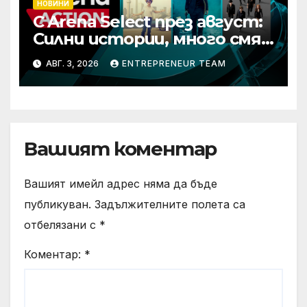
НОВИНИ
С Arena Select през август:
Силни истории, много смях
и срещи с необикновени
АВГ. 3, 2026
ENTREPRENEUR TEAM
герои
Вашият коментар
Вашият имейл адрес няма да бъде
публикуван.
Задължителните полета са
отбелязани с
*
Коментар:
*