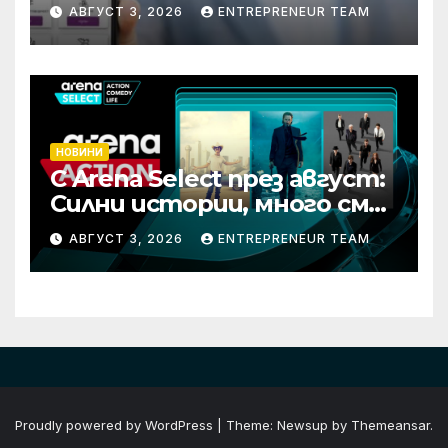
застраховки на едно
АВГУСТ 3, 2026
ENTREPRENEUR TEAM
място
НОВИНИ
С Arena Select през август:
Силни истории, много смях
и срещи с необикновени
АВГУСТ 3, 2026
ENTREPRENEUR TEAM
герои
Proudly powered by WordPress
|
Theme: Newsup by
Themeansar
.