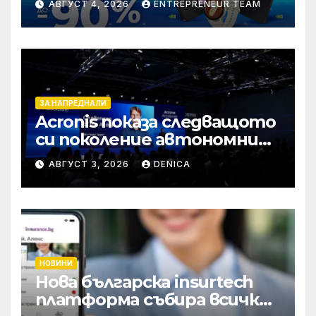
АВГУСТ 4, 2026
ENTREPRENEUR TEAM
през август
ЗА НАПРЕДНАЛИ
Acronis показа следващото
си поколение автономни
услуги
АВГУСТ 3, 2026
DENICA
НОВИНИ
Нова българска insurtech
платформа събира всички