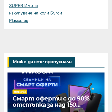
SUPER Имоти
изкупуване на коли Бъгси
Plasico.bg
Може да сте пропуснали
НОВИНИ
Смарт оферти с до 90%
отстъпка за над 150
устройства от Vivacom