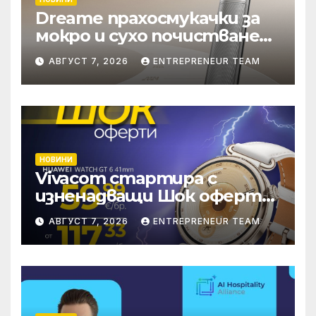
Dreame прахосмукачки за
мокро и сухо почистване
надхвърлиха 2 000
АВГУСТ 7, 2026
ENTREPRENEUR TEAM
патентни заявки в
световен мащаб
НОВИНИ
Vivacom стартира с
изненадващи Шок оферти
през август онлайн
АВГУСТ 7, 2026
ENTREPRENEUR TEAM