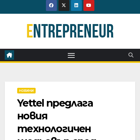
Skip
to
content
НОВИНИ
Yettel предлага
новия
технологичен