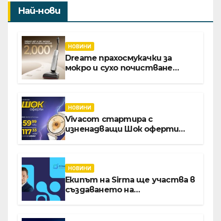
Най-нови
НОВИНИ
Dreame прахосмукачки за
мокро и сухо почистване
надхвърлиха 2 000 патентни
заявки в световен мащаб
НОВИНИ
Vivacom стартира с
изненадващи Шок оферти
през август онлайн
НОВИНИ
Екипът на Sirma ще участва в
създаването на
международните стандарти
за навлизане на изкуствен
интелект в