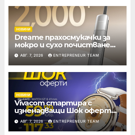
НОВИНИ
Dreame прахосмукачки за
мокро и сухо почистване
надхвърлиха 2 000
АВГ. 7, 2026
ENTREPRENEUR TEAM
патентни заявки в
световен мащаб
НОВИНИ
Vivacom стартира с
изненадващи Шок оферти
през август онлайн
АВГ. 7, 2026
ENTREPRENEUR TEAM