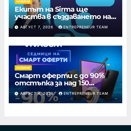
НОВИНИ
Екипът на Sirma ще
участва в създаването на
международните
АВГУСТ 7, 2026
ENTREPRENEUR TEAM
стандарти за навлизане на
изкуствен интелект в
хотелиерството
НОВИНИ
Смарт оферти с до 90%
отстъпка за над 150
устройства от Vivacom
АВГУСТ 4, 2026
ENTREPRENEUR TEAM
през август