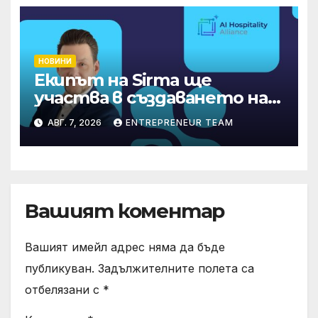
НОВИНИ
Екипът на Sirma ще
участва в създаването на
международните
АВГ. 7, 2026
ENTREPRENEUR TEAM
стандарти за навлизане на
изкуствен интелект в
хотелиерството
Вашият коментар
Вашият имейл адрес няма да бъде
публикуван.
Задължителните полета са
отбелязани с
*