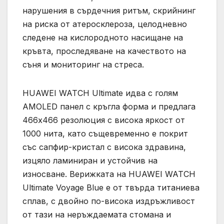
нарушения в сърдечния ритъм, скрийнинг
на риска от атеросклероза, целодневно
следене на кислородното насищане на
кръвта, проследяване на качеството на
съня и мониторинг на стреса.
HUAWEI WATCH Ultimate идва с голям
AMOLED панел с кръгла форма и предлага
466х466 резолюция с висока яркост от
1000 нита, като същевременно е покрит
със сапфир-кристал с висока здравина,
изцяло ламиниран и устойчив на
износване. Верижката на HUAWEI WATCH
Ultimate Voyage Blue е от твърда титаниева
сплав, с двойно по-висока издръжливост
от тази на неръждаемата стомана и