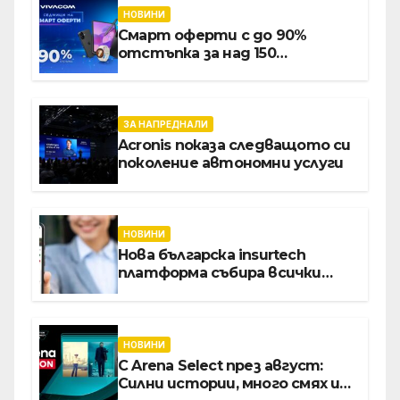
хотелиерството
НОВИНИ
Смарт оферти с до 90%
отстъпка за над 150
устройства от Vivacom през
август
ЗА НАПРЕДНАЛИ
Acronis показа следващото си
поколение автономни услуги
НОВИНИ
Нова българска insurtech
платформа събира всички
застраховки на едно място
НОВИНИ
С Arena Select през август:
Силни истории, много смях и