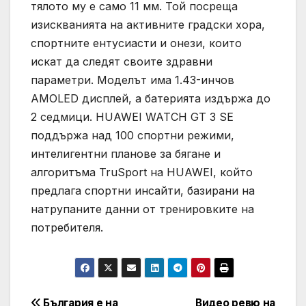
тялото му е само 11 мм. Той посреща
изискванията на активните градски хора,
спортните ентусиасти и онези, които
искат да следят своите здравни
параметри. Моделът има 1.43-инчов
AMOLED дисплей, а батерията издържа до
2 седмици. HUAWEI WATCH GT 3 SE
поддържа над 100 спортни режими,
интелигентни планове за бягане и
алгоритъма TruSport на HUAWEI, който
предлага спортни инсайти, базирани на
натрупаните данни от тренировките на
потребителя.
България е на
Видео ревю на