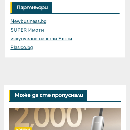
Партньори
Newbusiness.bg
SUPER Имоти
изкупуване на коли Бъгси
Plasico.bg
Може да сте пропуснали
НОВИНИ