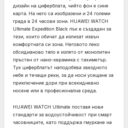
дизайн на циферблата, чийто фон е синя
карта. На него са изобразени и 24 големи
града в 24 часови зони. HUAWEI WATCH
Ultimate Expedition Black пък е създаден за
тези, които обичат да излизат извън
комфортната си зона. Неговото леко
обсидианово тяло е излято от монолитен
пръстен от нано-керамика с тахиметър.
Тук циферблатът наподобява звездното
небе и течащи реки, за да носи усещане за
приключение дори при всекидневно
носене или в професионална среда.
HUAWEI WATCH Ultimate поставя нови
стандарти за водоустойчивост при смарт
часовниците, като поддържа гмуркане на