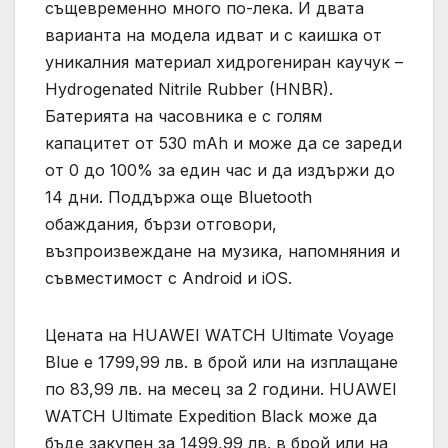
същевременно много по-лека. И двата
варианта на модела идват и с каишка от
уникалния материал хидрогениран каучук –
Hydrogenated Nitrile Rubber (HNBR).
Батерията на часовника е с голям
капацитет от 530 mAh и може да се зареди
от 0 до 100% за един час и да издържи до
14 дни. Поддържа още Bluetooth
обаждания, бързи отговори,
възпроизвеждане на музика, напомняния и
съвместимост с Android и iOS.
Цената на HUAWEI WATCH Ultimate Voyage
Blue е 1799,99 лв. в брой или на изплащане
по 83,99 лв. на месец за 2 години. HUAWEI
WATCH Ultimate Expedition Black може да
бъде закупен за 1499,99 лв. в брой или на