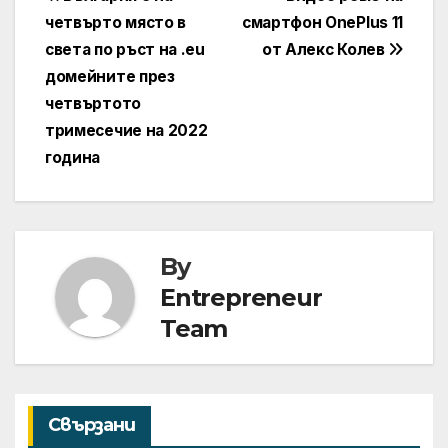
Навигация
четвърто място в
смартфон OnePlus 11
света по ръст на .eu
от Алекс Колев
домейните през
четвъртото
тримесечие на 2022
година
By
Entrepreneur
Team
Свързани