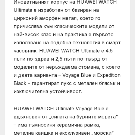
Иновативният корпус на HUAWEI WATCH
Ultimate е изработен от базиран на
цирконий аморфен метал, което го
причислява към класическите модели от
най-висок клас и на практика е първото
използване на подобна технология в смарт
часовник. HUAWEI WATCH Ultimate е 4,5
пъти по-здрав и 2,5 пъти по-твърд от
моделите от неръждаема стомана, с което
и двата варианта – Voyage Blue и Expedition
Black – гарантират лукс с метален блясък и
изключителна устойчивост.
HUAWEI WATCH Ultimate Voyage Blue е
вдъхновен от „силата на бурните морета“
– има тъмносиня керамична рамка,
метална каишка и ексклузивен „морски“