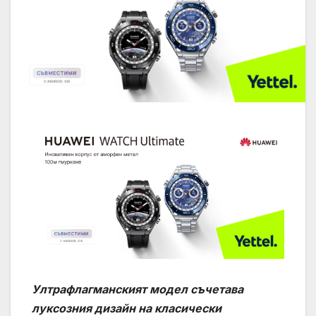
Ултрафлагманският модел съчетава
луксозния дизайн на класически