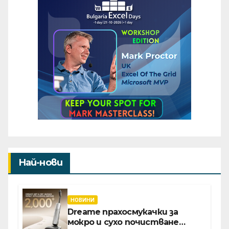
Най-нови
НОВИНИ
Dreame прахосмукачки за
мокро и сухо почистване