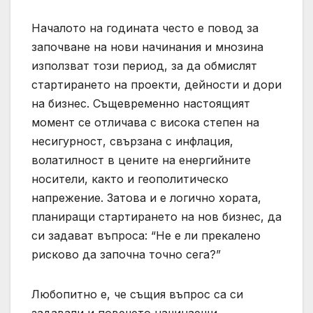
Началото на годината често е повод за
започване на нови начинания и мнозина
използват този период, за да обмислят
стартирането на проекти, дейности и дори
на бизнес. Същевременно настоящият
момент се отличава с висока степен на
несигурност, свързана с инфлация,
волатилност в цените на енергийните
носители, както и геополитическо
напрежение. Затова и е логично хората,
планиращи стартирането на нов бизнес, да
си задават въпроса: “Не е ли прекалено
рисково да започна точно сега?”
Любопитно е, че същия въпрос са си
задавали и повечето начинаещи