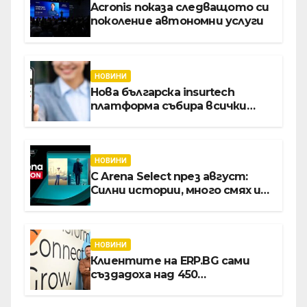
Acronis показа следващото си
поколение автономни услуги
НОВИНИ
Нова българска insurtech
платформа събира всички
застраховки на едно място
НОВИНИ
С Arena Select през август:
Силни истории, много смях и
срещи с необикновени герои
НОВИНИ
Клиентите на ERP.BG сами
създадоха над 450
приложения за ERP
системата с помощта на