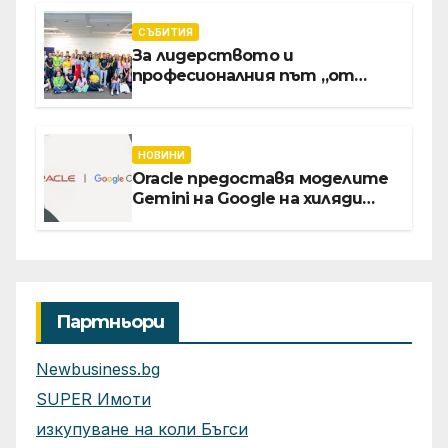
вградения в нея изкуствен
интелект
СЪБИТИЯ
За лидерството и
професионалния път „от
извора“: Стажантите на
Vivacom се срещнаха с
Главния изпълнителен
директор Асен Великов
НОВИНИ
Oracle предоставя моделите
Gemini на Google на хиляди
клиенти на бизнес
приложения
Партньори
Newbusiness.bg
SUPER Имоти
изкупуване на коли Бъгси