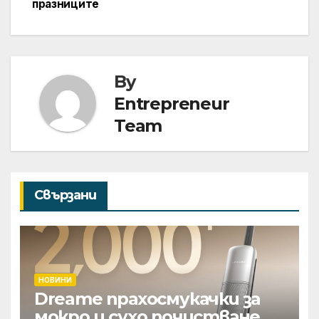
празниците
By
Entrepreneur
Team
Свързани
НОВИНИ
Dreame прахосмукачки за
мокро и сухо почистване