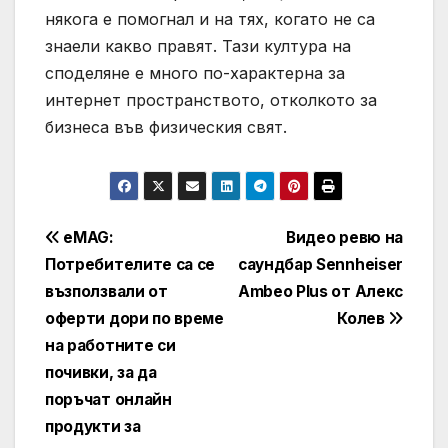
някога е помогнал и на тях, когато не са
знаели какво правят. Тази култура на
споделяне е много по-характерна за
интернет пространството, отколкото за
бизнеса във физическия свят.
Навигация
eMAG:
Видео ревю на
Потребителите са се
саундбар Sennheiser
възползвали от
Ambeo Plus от Алекс
оферти дори по време
Колев
на работните си
почивки, за да
поръчат онлайн
продукти за