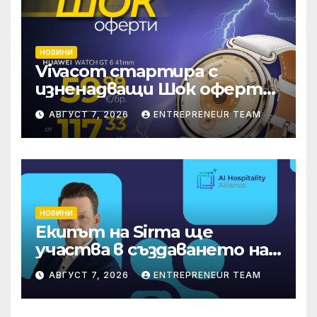
НОВИНИ
Vivacom стартира с
изненадващи Шок оферти
през август онлайн
АВГУСТ 7, 2026
ENTREPRENEUR TEAM
НОВИНИ
Екипът на Sirma ще
участва в създаването на
международните
АВГУСТ 7, 2026
ENTREPRENEUR TEAM
стандарти за навлизане на
изкуствен интелект в