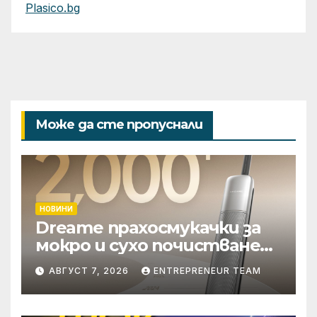
Plasico.bg
Може да сте пропуснали
НОВИНИ
Dreame прахосмукачки за
мокро и сухо почистване
надхвърлиха 2 000
АВГУСТ 7, 2026
ENTREPRENEUR TEAM
патентни заявки в
световен мащаб