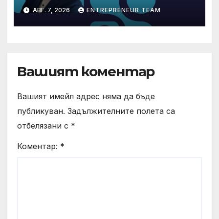
международните
АВГ. 7, 2026
ENTREPRENEUR TEAM
стандарти за навлизане на
изкуствен интелект в
хотелиерството
Вашият коментар
Вашият имейл адрес няма да бъде
публикуван.
Задължителните полета са
отбелязани с
*
Коментар:
*