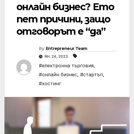
онлайн бизнес? Ето
пет причини, защо
отговорът е “да”
By
Entrepreneur Team
ЯН. 24, 2023
#електронна търговия
,
#онлайн бизнес
,
#стартъп
,
#хостинг