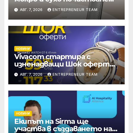
надхвърлиха 2 000
АВГ. 7, 2026
ENTREPRENEUR TEAM
патентни заявки в
световен мащаб
НОВИНИ
Vivacom стартира с
изненадващи Шок оферти
през август онлайн
АВГ. 7, 2026
ENTREPRENEUR TEAM
НОВИНИ
Екипът на Sirma ще
участва в създаването на