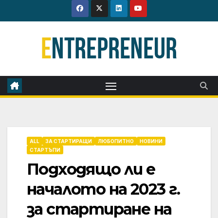
Skip
to
content
ALL
ЗА СТАРТИРАЩИ
ЛЮБОПИТНО
НОВИНИ
СТАРТЪПИ
Подходящо ли е
началото на 2023 г.
за стартиране на