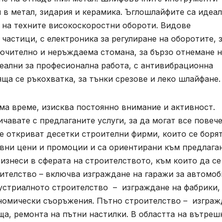
и в метал, зидария и керамика. Ъглошлайфите са идеа
е на техните високоскоростни обороти. Видове
частици, с електроника за регулиране на оборотите, 
лючително и неръждаема стомана, за бързо отнемане 
еални за професионална работа, с антивибрационна
ща се ръкохватка, за тънки срезове и леко шлайфане.
ма време, изисква постоянно внимание и активност.
ичавате с предлаганите услуги, за да могат все повеч
се откриват десетки строителни фирми, които се борят
ивни цени и промоции и са ориентирани към предлага
бизнеси в сферата на строителството, към които да се
ителство – включва изграждане на гаражи за автомоб
дустриалното строителство – изграждане на фабрики,
номически съоръжения. Пътно строителство – изграж
ща, ремонта на пътни настилки. В областта на вътреш