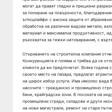
могат да правят гладки и прецизни разрез
за полиране на повърхности, благодарени
ъглошлайфи: с висока защита от абразивни 
обработка на различни видове метали, вк
материал и максимална продуктивност, ид
ръкохватка за тежки натоварвания, с въртя
Откриването на строителна компания отне
Конкуренцията е голяма и трябва да се отл
клиенти да ви предпочетат. Всяка година 
своето място на пазара, предлагат атракт
на широк избор услуги. Има няколко вида 
насочите – гражданско и промишлено стро
бани, крайградски зони. В посоката на ин
промишлени сгради, складове и други ико
на нови магистрали, ремонт на стари пъти