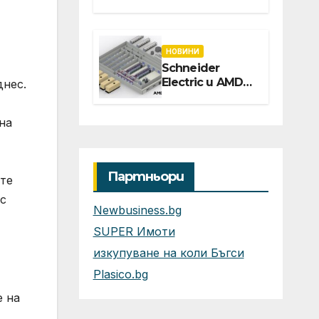
линия
охранителни
камери
НОВИНИ
Schneider
Electric и AMD
днес.
представят
първия
на
референтен
дизайн на
платформата
Helios за
Партньори
ете
ускорено
изграждане на
с
Newbusiness.bg
фабрики за ИИ
SUPER Имоти
изкупуване на коли Бъгси
Plasico.bg
е на