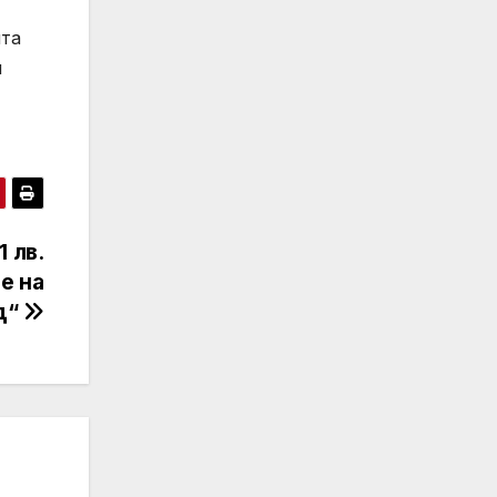
ята
и
 лв.
те на
д“