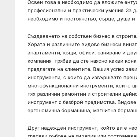
Освен това е необходимо да вложите ентус
професионални и практически умения. За д
необходимо и постоянство, сърце, душа и
Създаването на собствен бизнес в строите
Хората и различните видове бизнеси вина
апартаменти, къщи, офиси, саниране и дру
компания, трябва да сте наясно какви конк
предлагате на клиентите. Вашия успех зав
инструменти, с които да извършвате преци
многофункционални инструменти, които ще
тях различни ремонтни и строителни дейн
инструмент с безброй предимства. Видове 
ергономична бормашина, магнитна бормаш
Друг надежден инструмент, който ви е не
грапави ръбове на зидария или отстраняв