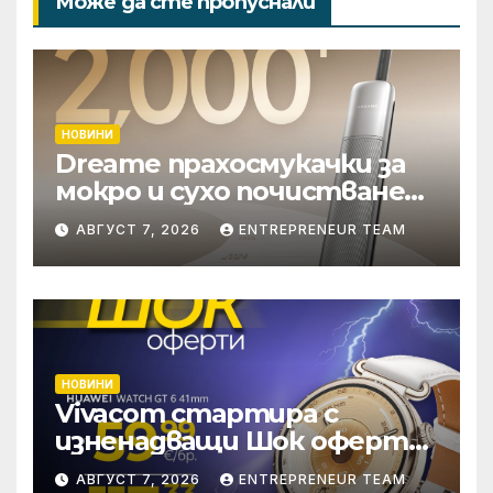
Може да сте пропуснали
НОВИНИ
Dreame прахосмукачки за
мокро и сухо почистване
надхвърлиха 2 000
АВГУСТ 7, 2026
ENTREPRENEUR TEAM
патентни заявки в
световен мащаб
НОВИНИ
Vivacom стартира с
изненадващи Шок оферти
през август онлайн
АВГУСТ 7, 2026
ENTREPRENEUR TEAM