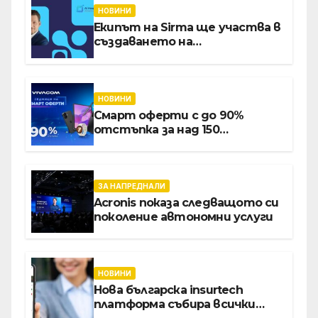
НОВИНИ
Екипът на Sirma ще участва в
създаването на
международните стандарти
за навлизане на изкуствен
интелект в
хотелиерството
НОВИНИ
Смарт оферти с до 90%
отстъпка за над 150
устройства от Vivacom през
август
ЗА НАПРЕДНАЛИ
Acronis показа следващото си
поколение автономни услуги
НОВИНИ
Нова българска insurtech
платформа събира всички