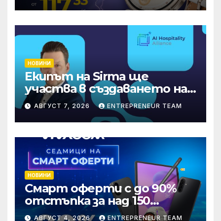
НОВИНИ
Екипът на Sirma ще
участва в създаването на
международните
АВГУСТ 7, 2026
ENTREPRENEUR TEAM
стандарти за навлизане на
изкуствен интелект в
хотелиерството
НОВИНИ
Смарт оферти с до 90%
отстъпка за над 150
устройства от Vivacom
АВГУСТ 4, 2026
ENTREPRENEUR TEAM