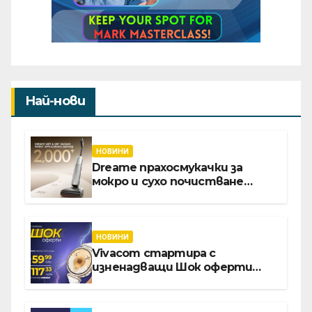
Най-нови
НОВИНИ
Dreame прахосмукачки за
мокро и сухо почистване
надхвърлиха 2 000 патентни
заявки в световен мащаб
НОВИНИ
Vivacom стартира с
изненадващи Шок оферти
през август онлайн