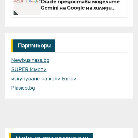
Oracle предоставя моделите
Gemini на Google на хиляди
клиенти на бизнес
приложения
Партньори
Newbusiness.bg
SUPER Имоти
изкупуване на коли Бъгси
Plasico.bg