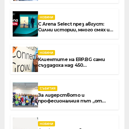
застраховки на едно място
НОВИНИ
С Arena Select през август:
Силни истории, много смях и
срещи с необикновени герои
НОВИНИ
Клиентите на ERP.BG сами
създадоха над 450
приложения за ERP
системата с помощта на
вградения в нея изкуствен
интелект
СЪБИТИЯ
За лидерството и
професионалния път „от
извора“: Стажантите на
Vivacom се срещнаха с
Главния изпълнителен
директор Асен Великов
НОВИНИ