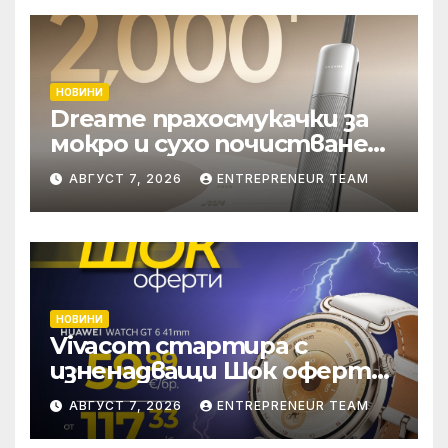
НОВИНИ
Dreame прахосмукачки за
мокро и сухо почистване
надхвърлиха 2 000
АВГУСТ 7, 2026
ENTREPRENEUR TEAM
патентни заявки в
световен мащаб
НОВИНИ
Vivacom стартира с
изненадващи Шок оферти
през август онлайн
АВГУСТ 7, 2026
ENTREPRENEUR TEAM