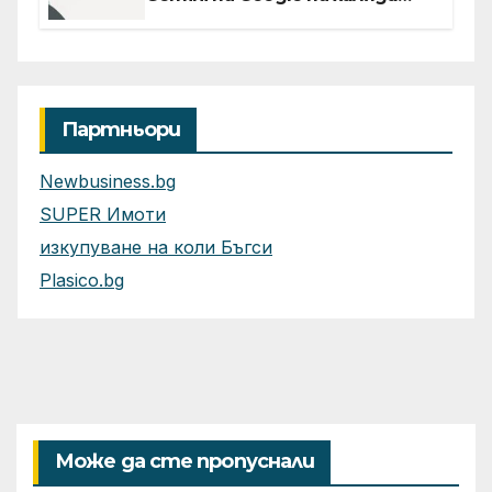
клиенти на бизнес
приложения
Партньори
Newbusiness.bg
SUPER Имоти
изкупуване на коли Бъгси
Plasico.bg
Може да сте пропуснали