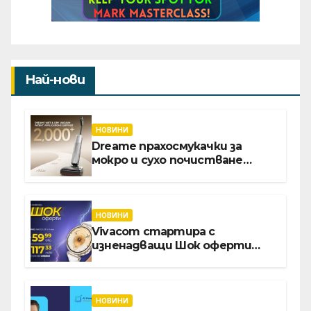
Най-нови
НОВИНИ
Dreame прахосмукачки за
мокро и сухо почистване
надхвърлиха 2 000 патентни
заявки в световен мащаб
НОВИНИ
Vivacom стартира с
изненадващи Шок оферти
през август онлайн
НОВИНИ