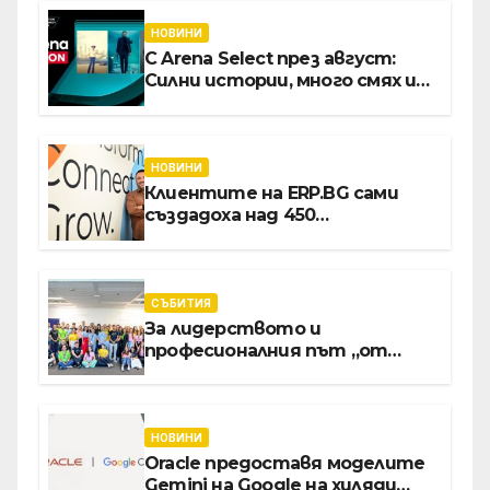
НОВИНИ
С Arena Select през август:
Силни истории, много смях и
срещи с необикновени герои
НОВИНИ
Клиентите на ERP.BG сами
създадоха над 450
приложения за ERP
системата с помощта на
вградения в нея изкуствен
интелект
СЪБИТИЯ
За лидерството и
професионалния път „от
извора“: Стажантите на
Vivacom се срещнаха с
Главния изпълнителен
директор Асен Великов
НОВИНИ
Oracle предоставя моделите
Gemini на Google на хиляди