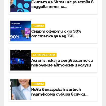
Екипът на Sirma ще участва в
създаването на
международните стандарти
за навлизане на изкуствен
интелект в
хотелиерството
НОВИНИ
Смарт оферти с до 90%
отстъпка за над 150
устройства от Vivacom през
август
ЗА НАПРЕДНАЛИ
Acronis показа следващото си
поколение автономни услуги
НОВИНИ
Нова българска insurtech
платформа събира всички
застраховки на едно място