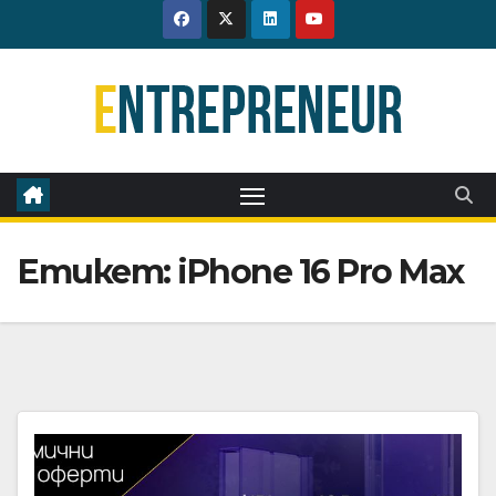
Skip
to
content
Етикет:
iPhone 16 Pro Max