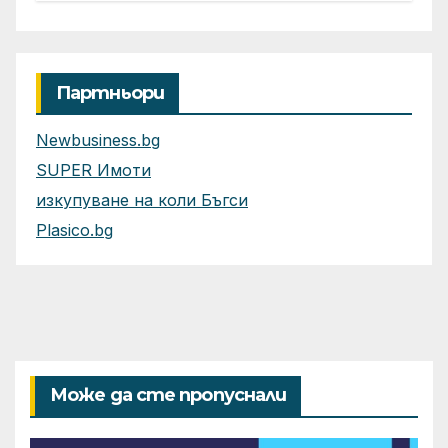
Партньори
Newbusiness.bg
SUPER Имоти
изкупуване на коли Бъгси
Plasico.bg
Може да сте пропуснали