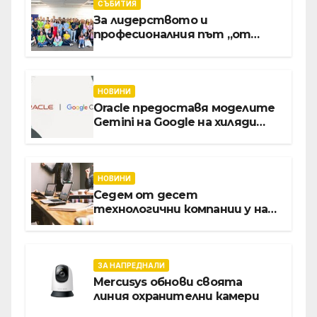
интелект
СЪБИТИЯ
За лидерството и
професионалния път „от
извора“: Стажантите на
Vivacom се срещнаха с
Главния изпълнителен
директор Асен Великов
НОВИНИ
Oracle предоставя моделите
Gemini на Google на хиляди
клиенти на бизнес
приложения
НОВИНИ
Седем от десет
технологични компании у нас
предлагат хибридна работа
ЗА НАПРЕДНАЛИ
Mercusys обнови своята
линия охранителни камери