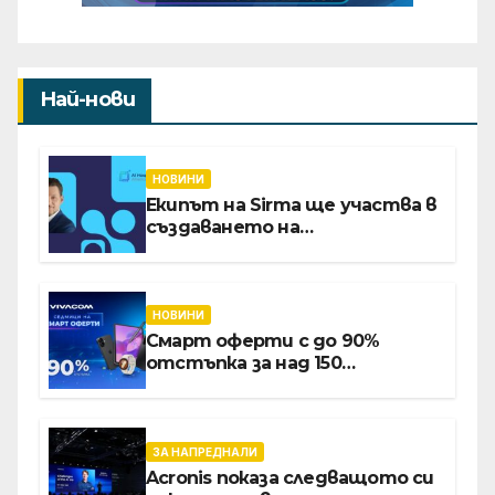
Най-нови
НОВИНИ
Екипът на Sirma ще участва в
създаването на
международните стандарти
за навлизане на изкуствен
интелект в
хотелиерството
НОВИНИ
Смарт оферти с до 90%
отстъпка за над 150
устройства от Vivacom през
август
ЗА НАПРЕДНАЛИ
Acronis показа следващото си