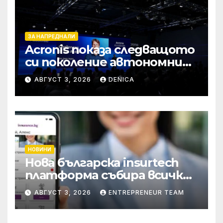
ЗА НАПРЕДНАЛИ
Acronis показа следващото
си поколение автономни
услуги
АВГУСТ 3, 2026
DENICA
НОВИНИ
Нова българска insurtech
платформа събира всички
застраховки на едно
АВГУСТ 3, 2026
ENTREPRENEUR TEAM
място