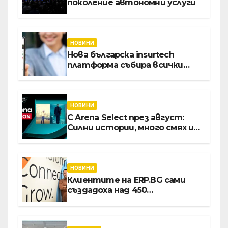
поколение автономни услуги
НОВИНИ
Нова българска insurtech
платформа събира всички
застраховки на едно място
НОВИНИ
С Arena Select през август:
Силни истории, много смях и
срещи с необикновени герои
НОВИНИ
Клиентите на ERP.BG сами
създадоха над 450
приложения за ERP
системата с помощта на
вградения в нея изкуствен