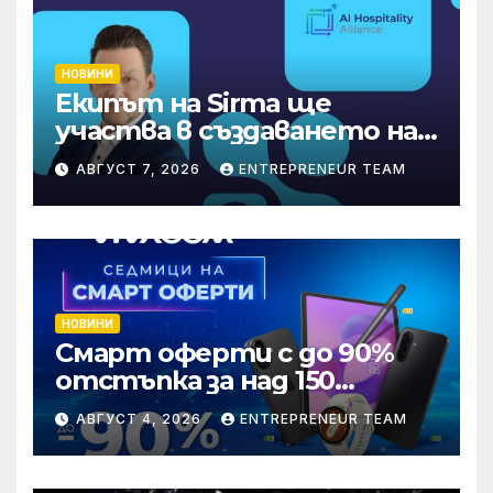
НОВИНИ
Екипът на Sirma ще
участва в създаването на
международните
АВГУСТ 7, 2026
ENTREPRENEUR TEAM
стандарти за навлизане на
изкуствен интелект в
хотелиерството
НОВИНИ
Смарт оферти с до 90%
отстъпка за над 150
устройства от Vivacom
АВГУСТ 4, 2026
ENTREPRENEUR TEAM
през август