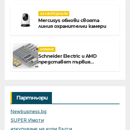
ЗА НАПРЕДНАЛИ
Mercusys обнови своята
линия охранителни камери
НОВИНИ
Schneider Electric и AMD
представят първия
референтен дизайн на
платформата Helios за
ускорено изграждане на
фабрики за ИИ
Партньори
Newbusiness.bg
SUPER Имоти
изкупуване на коли Бъгси