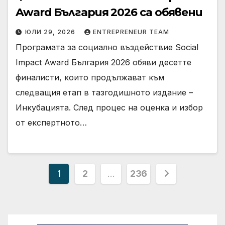
Award България 2026 са обявени
ЮЛИ 29, 2026
ENTREPRENEUR TEAM
Програмата за социално въздействие Social
Impact Award България 2026 обяви десетте
финалисти, които продължават към
следващия етап в тазгодишното издание –
Инкубацията. След процес на оценка и избор
от експертното…
Разделяне
1
2
…
236
на
публикациите