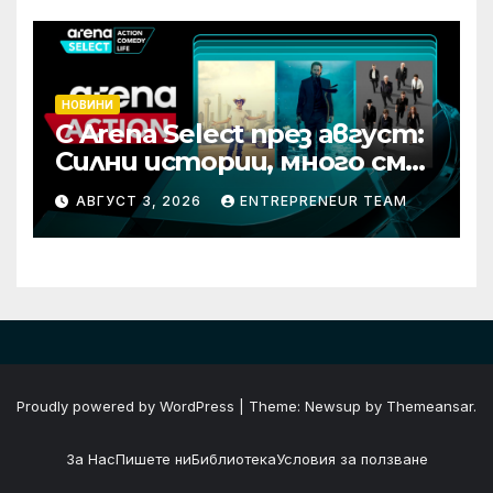
НОВИНИ
С Arena Select през август:
Силни истории, много смях
и срещи с необикновени
АВГУСТ 3, 2026
ENTREPRENEUR TEAM
герои
Proudly powered by WordPress
|
Theme: Newsup by
Themeansar
.
За Нас
Пишете ни
Библиотека
Условия за ползване