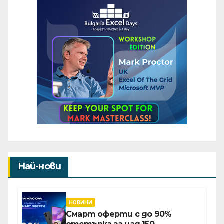
на
страници
Най-нови
НОВИНИ
Смарт оферти с до 90%