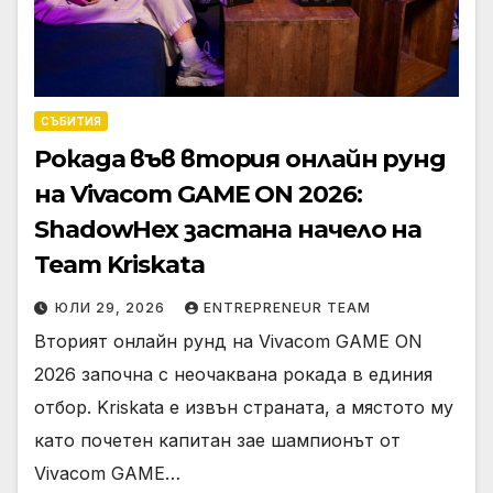
СЪБИТИЯ
Рокада във втория онлайн рунд
на Vivacom GAME ON 2026:
ShadowHex застана начело на
Team Kriskata
ЮЛИ 29, 2026
ENTREPRENEUR TEAM
Вторият онлайн рунд на Vivacom GAME ON
2026 започна с неочаквана рокада в единия
отбор. Kriskata е извън страната, а мястото му
като почетен капитан зае шампионът от
Vivacom GAME…