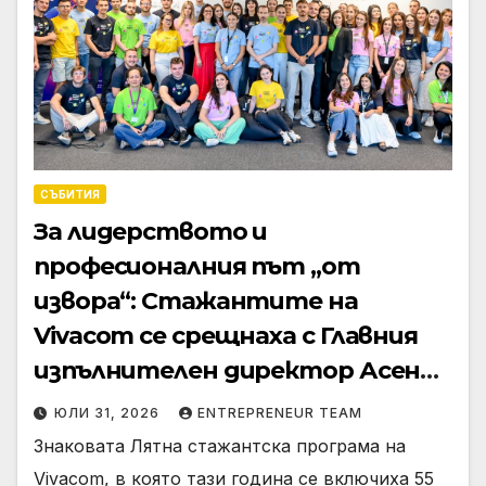
СЪБИТИЯ
За лидерството и
професионалния път „от
извора“: Стажантите на
Vivacom се срещнаха с Главния
изпълнителен директор Асен
Великов
ЮЛИ 31, 2026
ENTREPRENEUR TEAM
Знаковата Лятна стажантска програма на
Vivacom, в която тази година се включиха 55