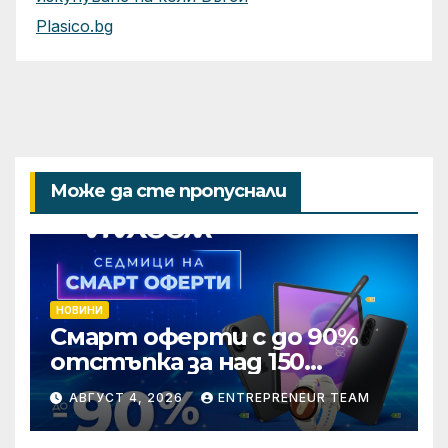
Plasico.bg
Може да сте пропуснали
НОВИНИ
Смарт оферти с до 90%
отстъпка за над 150
устройства от Vivacom
АВГУСТ 4, 2026
ENTREPRENEUR TEAM
през август