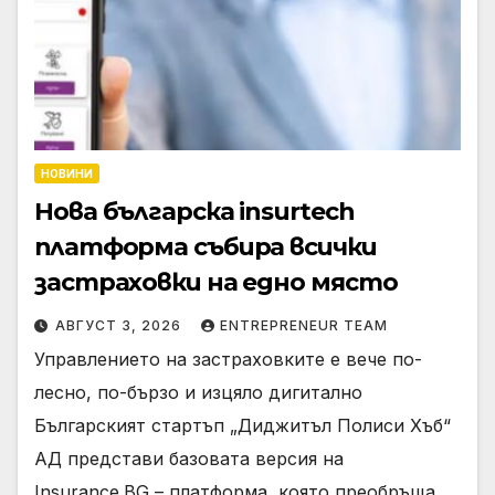
НОВИНИ
Нова българска insurtech
платформа събира всички
застраховки на едно място
АВГУСТ 3, 2026
ENTREPRENEUR TEAM
Управлението на застраховките е вече по-
лесно, по-бързо и изцяло дигитално
Българският стартъп „Диджитъл Полиси Хъб“
АД представи базовата версия на
Insurance.BG – платформа, която преобръща