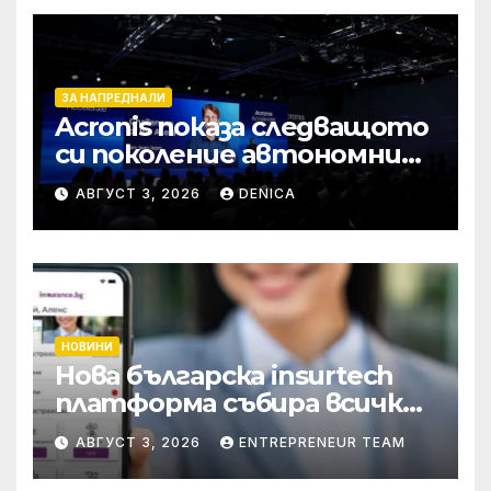
ЗА НАПРЕДНАЛИ
Acronis показа следващото
си поколение автономни
услуги
АВГУСТ 3, 2026
DENICA
НОВИНИ
Нова българска insurtech
платформа събира всички
застраховки на едно
АВГУСТ 3, 2026
ENTREPRENEUR TEAM
място