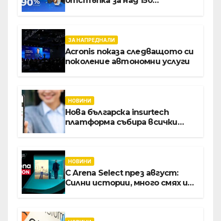
отстъпка за над 150
устройства от Vivacom през
август
ЗА НАПРЕДНАЛИ
Acronis показа следващото си
поколение автономни услуги
НОВИНИ
Нова българска insurtech
платформа събира всички
застраховки на едно място
НОВИНИ
С Arena Select през август:
Силни истории, много смях и
срещи с необикновени герои