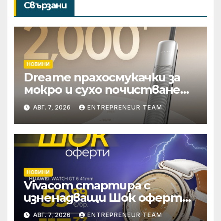
Свързани
НОВИНИ
Dreame прахосмукачки за
мокро и сухо почистване
надхвърлиха 2 000
АВГ. 7, 2026
ENTREPRENEUR TEAM
патентни заявки в
световен мащаб
НОВИНИ
Vivacom стартира с
изненадващи Шок оферти
през август онлайн
АВГ. 7, 2026
ENTREPRENEUR TEAM