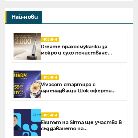
Най-нови
НОВИНИ
Dreame прахосмукачки за
мокро и сухо почистване
надхвърлиха 2 000 патентни
заявки в световен мащаб
НОВИНИ
Vivacom стартира с
изненадващи Шок оферти
през август онлайн
НОВИНИ
Екипът на Sirma ще участва в
създаването на
международните стандарти