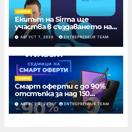
НОВИНИ
Екипът на Sirma ще
участва в създаването на
международните
АВГУСТ 7, 2026
ENTREPRENEUR TEAM
стандарти за навлизане на
изкуствен интелект в
хотелиерството
НОВИНИ
Смарт оферти с до 90%
отстъпка за над 150
устройства от Vivacom
АВГУСТ 4, 2026
ENTREPRENEUR TEAM
през август