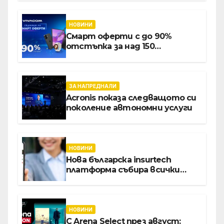
за навлизане на изкуствен
интелект в
хотелиерството
НОВИНИ
Смарт оферти с до 90%
отстъпка за над 150
устройства от Vivacom през
август
ЗА НАПРЕДНАЛИ
Acronis показа следващото си
поколение автономни услуги
НОВИНИ
Нова българска insurtech
платформа събира всички
застраховки на едно място
НОВИНИ
С Arena Select през август: