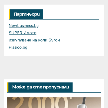
Партньори
Newbusiness.bg
SUPER Имоти
изкупуване на коли Бъгси
Plasico.bg
Може да сте пропуснали