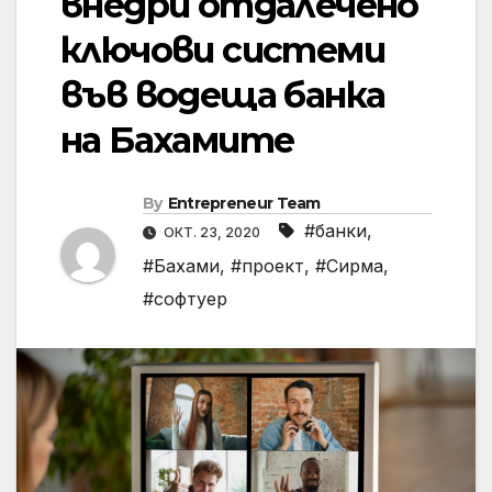
внедри отдалечено
ключови системи
във водеща банка
на Бахамите
By
Entrepreneur Team
#банки
,
ОКТ. 23, 2020
#Бахами
,
#проект
,
#Сирма
,
#софтуер