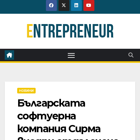
Skip
to
content
НОВИНИ
Българската
софтуерна
компания Сирма