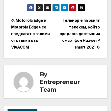
Навигация
Motorola Edge и
Теленор е първият
Motorola Edge+ се
телеком, който
предлагат с големи
предлага достъпния
отстъпки във
смартфон Huawei P
VIVACOM
smart 2021
By
Entrepreneur
Team