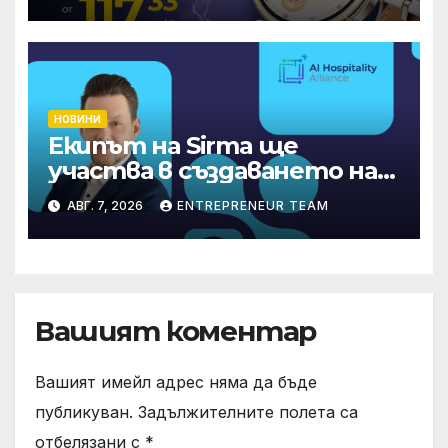
НОВИНИ
Екипът на Sirma ще
участва в създаването на
международните
АВГ. 7, 2026
ENTREPRENEUR TEAM
стандарти за навлизане на
изкуствен интелект в
хотелиерството
Вашият коментар
Вашият имейл адрес няма да бъде
публикуван.
Задължителните полета са
отбелязани с
*