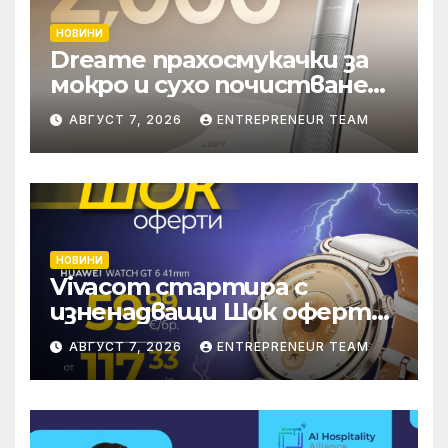
НОВИНИ
Dreame прахосмукачки за
мокро и сухо почистване
надхвърлиха 2 000
АВГУСТ 7, 2026
ENTREPRENEUR TEAM
патентни заявки в
световен мащаб
НОВИНИ
Vivacom стартира с
изненадващи Шок оферти
през август онлайн
АВГУСТ 7, 2026
ENTREPRENEUR TEAM